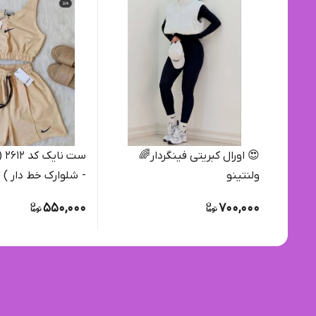
😍 اورال کبریتی فینگردار🌈
ست 
ولنتینو
- شلوارک خط دار )
550,000
700,000