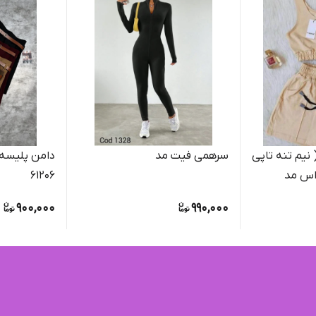
نایک کد 2612 ( نیم تنه تاپی
سرهمی فیت مد
دامن پلیسه +
 اس مد
61206
900,000
990,000