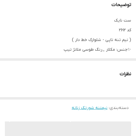
توضیحات
ست نایک
کد 2612
( نیم تنه تاپی - شلوارک خط دار )
✨جنس: مکلار _رنگ طوسی ملانژ تیپ
در ۵ رنگ بندی زیبا
📏فری سایز 36 تا 44
نظرات
دسته‌بندی
:
نیمتنه شورتک زنانه