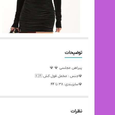
توضیحات
پیراهن مجلسی 💎 💎
💎جنس : مخمل فول کش 🇰🇷
💎سایزبندی: 38 تا 44
💎رنگبندی: مشکی/ سبز
Code: 052
نظرات