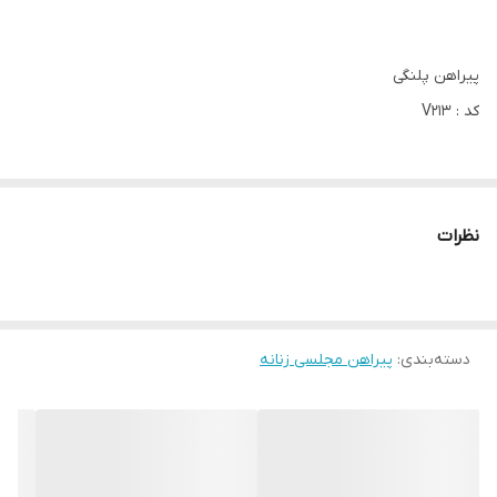
پیراهن پلنگی
کد : V213
🌟فري سايز : 38 تا 44
🌟جنس: غواصی
نظرات
دسته‌بندی
:
پیراهن مجلسی زنانه