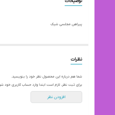
توضیحات
پیراهن مجلسی شیک
کد : V208
🌟 فري سايز : 38 تا 44
نظرات
🌟جنس: مخمل
قد از سرشونه 142
شما هم درباره این محصول نظر خود را بنویسید.
برای ثبت نظر، لازم است ابتدا وارد حساب کاربری خود شو
قد از سرشونه 142
افزودن نظر