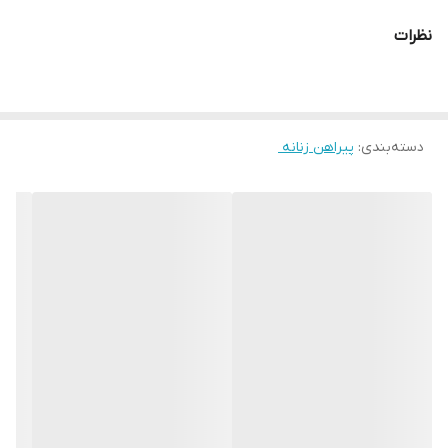
سایز فری: 38 _ 44
نظرات
جنس کرشمه
دسته‌بندی
:
پیراهن زنانه ‌
کمر کش دوزی
قد از سرشانه 145