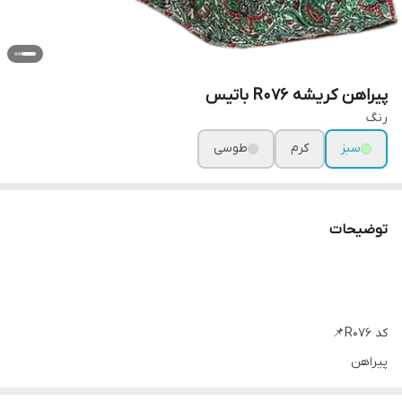
پیراهن کریشه R076 باتیس
رنگ
سبز
کرم‌
طوسی
توضیحات
کد R076📌
پیراهن