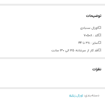
توضیحات
💥اورال سنبادی
💥کد : 70508
💥سایز : 38 تا 44
💥قد کار از سرشانه: 125 الی 130 سانت
💥
💥جنس : آیوا
نظرات
دسته‌بندی
:
اورال زنانه