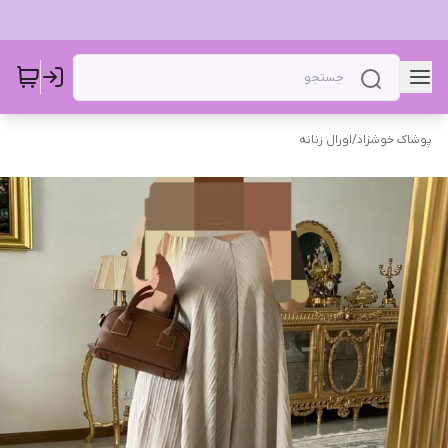
پوشاک خوشزاد
/
اورال زنانه