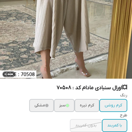
💥اورال سنبادی مادام کد : 70508
رنگ
کرم روشن
کرم تیره
سبز
مشکی
طرح
با کمربند
بدون کمربند