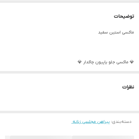
توضیحات
ماکسی استین سفید
💎 ماکسی جلو پاپیون چاکدار 💎
🧵جنس : کریستال
نظرات
📏 سایز : فری ۳۶ تا 44 فری
🎚 کد : 9226 وکد 9227
دسته‌بندی
:
پیراهن مجلسی زنانه ‌