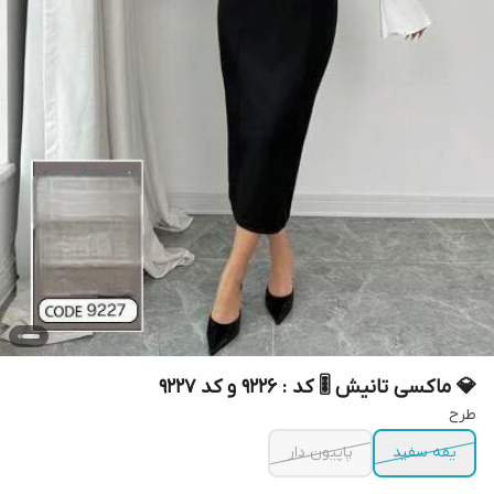
💎 ماکسی تانیش 🎚 کد : 9226 و کد 9227
طرح
یقه سفید
پاپیون دار