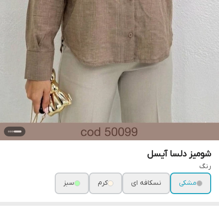
شومیز دلسا آیسل
رنگ
مشکی
نسکافه ای
کرم
سبز