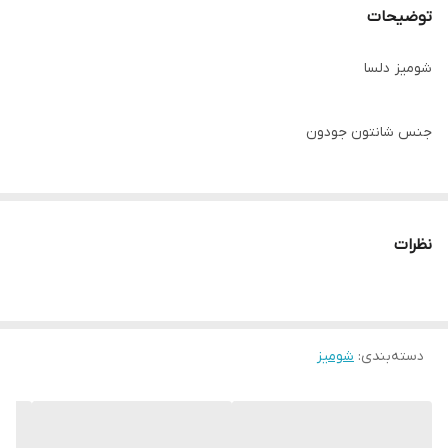
توضیحات
شومیز دلسا
جنس شانتون جودون
فری سایز
نظرات
بدون آبرفت
کد #50099
دسته‌بندی
:
شومیز‌‌