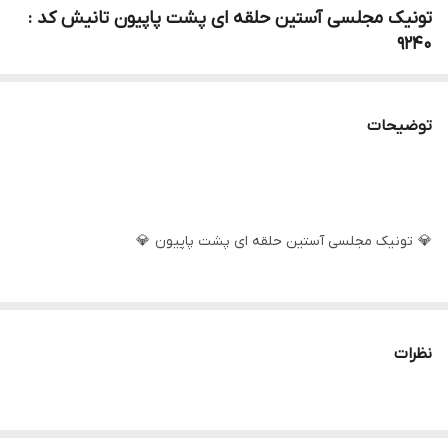
تونیک مجلسی آستین حلقه ای پشت پاپیون تانیش کد :
9240
توضیحات
💎 تونیک مجلسی آستین حلقه ای پشت پاپیون 💎
🧵جنس : فانریپ
نظرات
📏 سایز : ۳۶ تا ۴۴