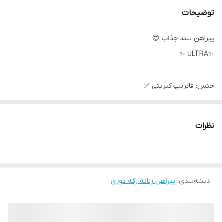
توضیحات
پیراهن بلند جذاب 😍
✨ULTRA ✨
جنس: فانریپ کبریتی ✅
سایز: ۳۶ تا ۴۴
قد کار از سرشانه: 138✅
نظرات
code:5011
code:1515
در ۵ طرح جذاب😍
دسته‌بندی
:
مشکی خط سفید
پیراهن زنانه رگه دوزی
مشکی خط قرمز
مشکی خط کرم