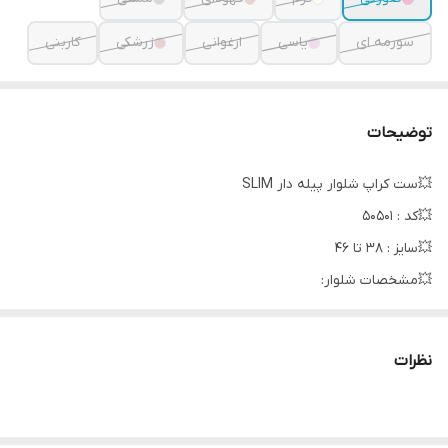
سورمه ای
یاسی
ارغوانی
زرشکی
کاربنی
توضیحات
💥ست کراپ شلوار پیله دار SLIM
💥کد : 50501
💥سایز : 38 تا 46
💥مشخصات شلوار:
قد : 110 سانت
قد فاق: 40 سانت
نظرات
عرض دمپا: 72 سانت 😮
دور کمر: 60 الی 110 سانت
💥مشخصات بالا تنه: