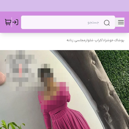
پوشاک خوشزاد
/
کراپ شلوارمجلسی زنانه