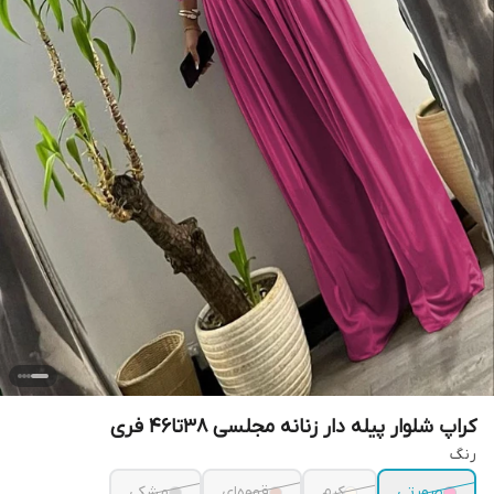
کراپ شلوار پیله دار زنانه مجلسی ۳۸تا۴۶ فری
رنگ
صورتی
کرم
قهوه‌ای
مشکی