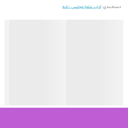
قد کراپ: 45 سانت
دسته‌بندی
:
کراپ شلوارمجلسی زنانه
دور سینه : 80 الی 120 سانت
قد آستین: 53 سانت
💥جنس : سوپر فیلامنت