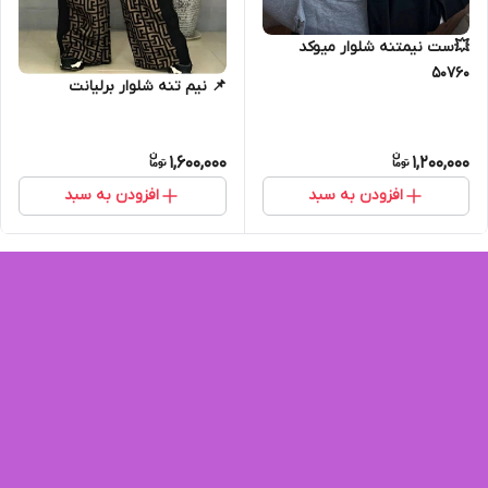
💥ست نیمتنه شلوار میوکد
50760
📌 نیم تنه شلوار برلیانت
1,600,000
1,200,000
افزودن به سبد
افزودن به سبد