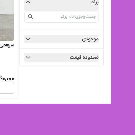
برند
موجودی
سرهمی 
محدوده قیمت
990,000