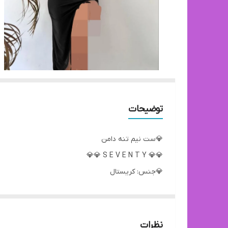
توضیحات
💎ست نیم تنه دامن
💎💎 S E V E N T Y 💎💎
💎جنس: کریستال
💎قد دامن : 85cm
💎سایز: free 38 ta 42
CODE: 060
نظرات