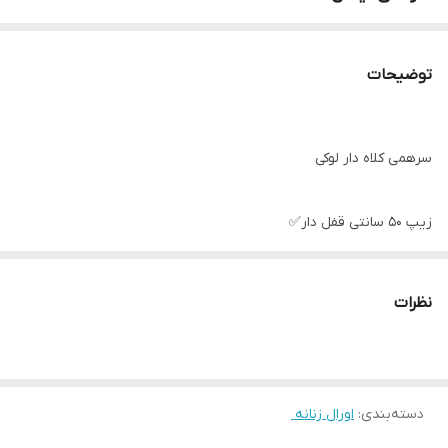
توضیحات
سرهمی کلاه دار لوکی
زیپ 50 سانتی قفل دار✅️
استین فینگر ✅️
نظرات
فینگر استین نوار دوزی شده😉
جنس : کش بافت کبریتی
دسته‌بندی
:
اورال زنانه ‌
مناسب سایز ۳۶ الی ۴۲