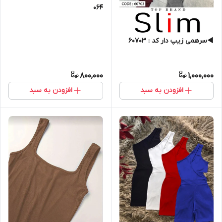
064
◀️سرهمی زیپ دار کد : 60703
800,000
1,000,000
افزودن به سبد
افزودن به سبد