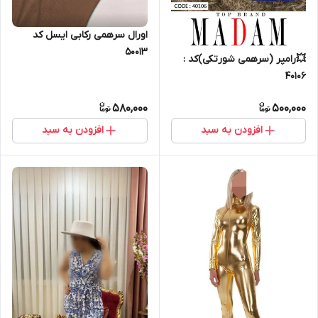
اورال سرهمی رکابی ایسل کد
50013
💥رامپر (سرهمی شورتکی)کد :
40106
580,000
500,000
افزودن به سبد
افزودن به سبد