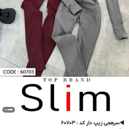
◀️سرهمی زیپ دار کد : 60703