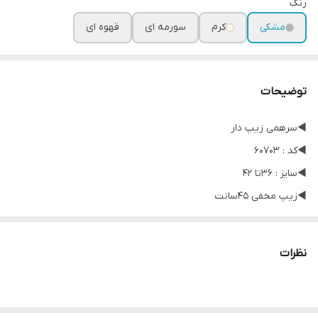
رنگ
مشکی
کرم
سورمه ای
قهوه ای
توضیحات
◀️سرهمی زیپ دار
◀️کد : 60703
◀️سایز : 36تا 42
◀️زیپ مخفی 45سانت
◀️
نظرات
◀️آستین شصتی
◀️جنس : فانریپ (کبریتی)